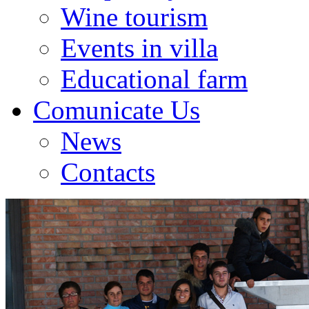
Wine tourism
Events in villa
Educational farm
Comunicate Us
News
Contacts