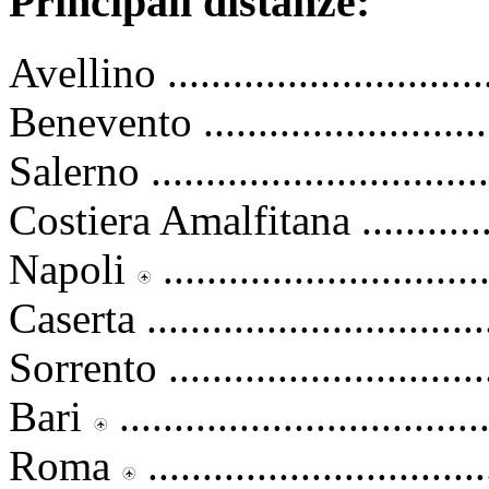
Principali distanze:
Avellino .............................
Benevento ...........................
Salerno ..............................
Costiera Amalfitana ..............
Napoli
............................
Caserta ...............................
Sorrento .............................
Bari
...............................
Roma
.............................